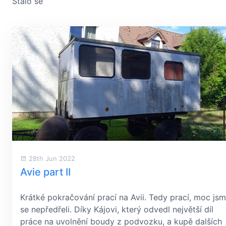
Stalo se
28th Jun 2022
Avie part II
Krátké pokračování prací na Avii. Tedy prací, moc js
se nepředřeli. Díky Kájovi, který odvedl největší díl
práce na uvolnění boudy z podvozku, a kupě dalších