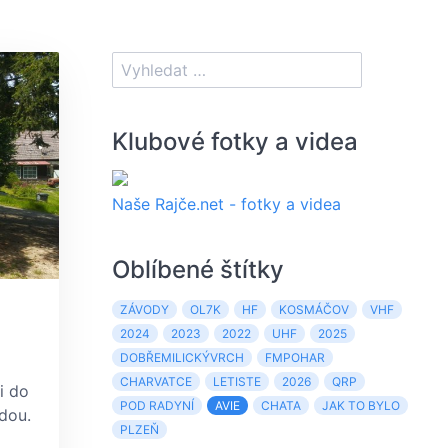
Klubové fotky a videa
Naše Rajče.net - fotky a videa
Oblíbené štítky
ZÁVODY
OL7K
HF
KOSMÁČOV
VHF
2024
2023
2022
UHF
2025
DOBŘEMILICKÝVRCH
FMPOHAR
CHARVATCE
LETISTE
2026
QRP
i do
POD RADYNÍ
AVIE
CHATA
JAK TO BYLO
dou.
PLZEŇ